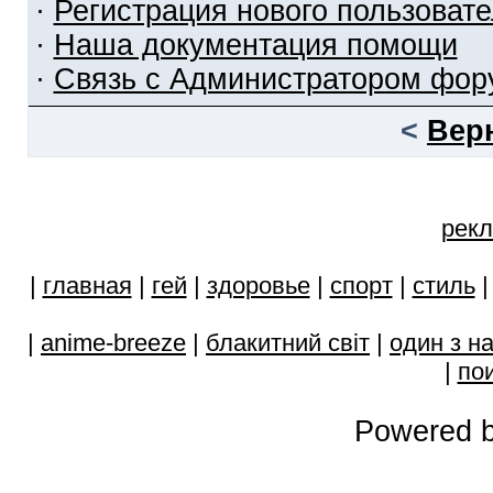
·
Регистрация нового пользоват
·
Наша документация помощи
·
Связь с Администратором фор
<
Вер
рекл
|
главная
|
гей
|
здоровье
|
спорт
|
стиль
|
anime-breeze
|
блакитний свiт
|
один з н
|
пои
Powered b