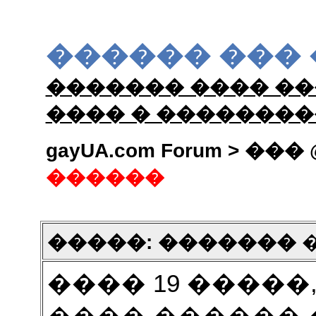
������ ���
������� ���� ��
���� � �������
gayUA.com Forum > ��� 
������
�����: �������
�
���� 19 �����