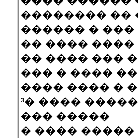
���� ������ 
�������� �� �
������ � ���
�� ���� ���� 
�� ���� ��� 
��� � ���� ���
���� ���� � 
³� ���� ����
��� �����
� ���� ����� 