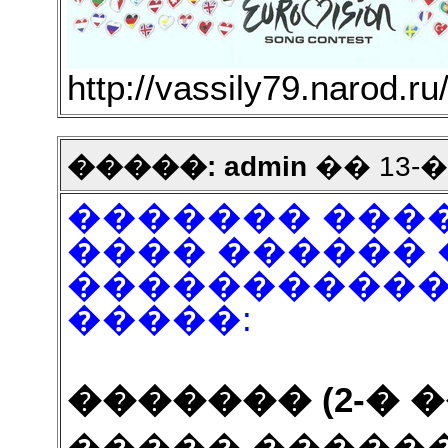
http://vassily79.narod.r
�����: admin
�� 13-��
������� ���
���� ������ 
�����������-
�����:
������� (2-� 
����� ������