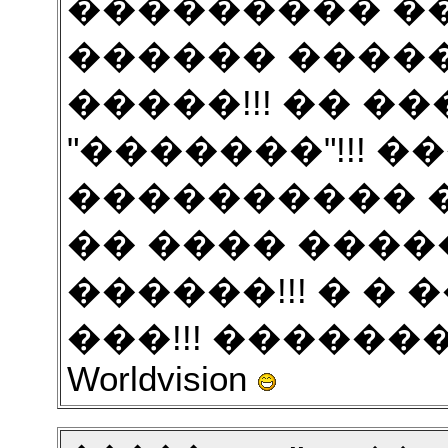
��������� ���
������ ������
�����!!! �� 
"�������"!!! 
���������� �
�� ���� �����
������!!! � �
���!!! �������
Worldvision