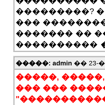
���������� 
���������? �
��� �������
������� �� 
����������
�����: admin
�� 23-��
�����, �����
��� ��� ����
"�����������"