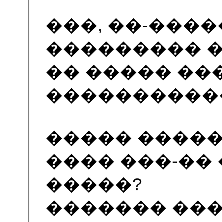
���, ��-����
��������� 
�� ����� ��
����������
����� �����
���� ���-��
�����?
������� ��