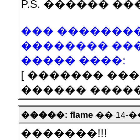
P.S. ������ ��� 
��� ����������
�������� ��
����� ����:
[ ������� ���
������ ����
�����: flame
�� 14-��
�������!!!