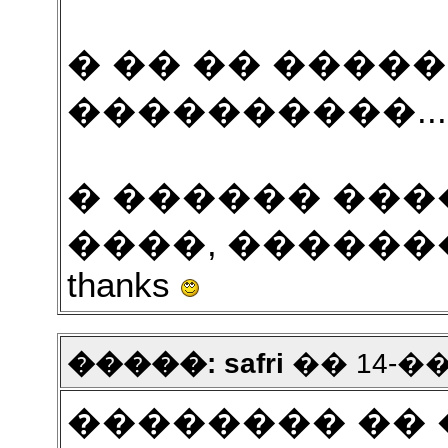
� �� �� ����
����������..
� ������ ���
����, ������� -
thanks
�����: safri
�� 14-���
�������� ��