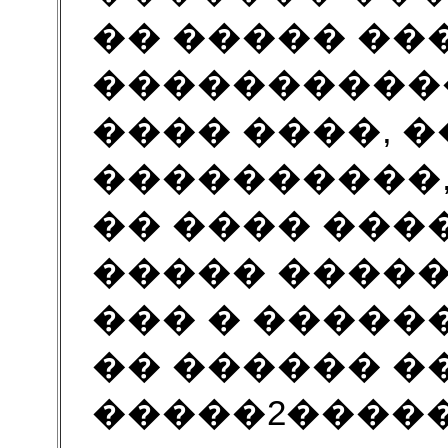
�� ����� ��
����������
���� ����, 
����������,
�� ���� ����
����� �����
��� � �����
�� ������ �
�����2�����