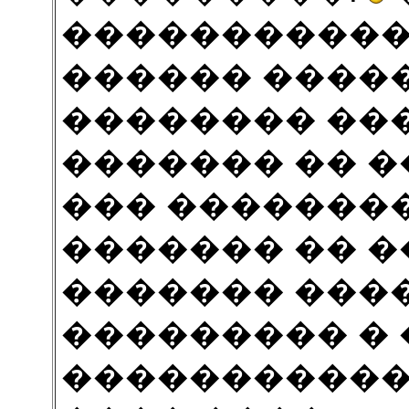
�����������
������ �����
�������� ���
������� �� 
��� ��������
������� �� �
������� ���
��������� �
�����������,