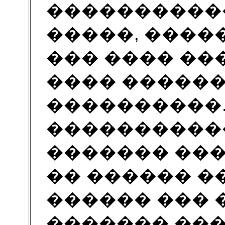
�����������
�����, �����
��� ���� ���
���� ������
����������
����������
������� ���
�� ������ 
������ ���
������� ���