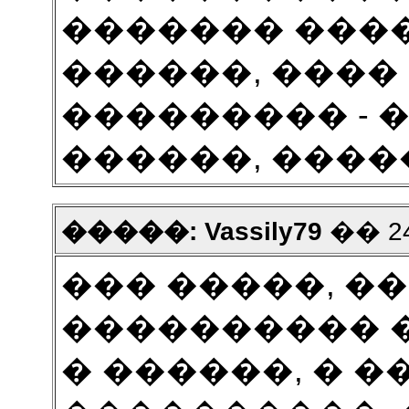
������� ����
������, ���� 
��������� - �
������, ����
�����: Vassily79
�� 24
��� �����, �
���������� �
� ������, � 