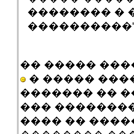
�������� � 
����������"
�� ����� ���
� ����� ���
������� �� ��
��� ��������
���� �� ����