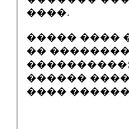
����.
����� ���� 
�� �������
����������:
������ ���� 
���� ������