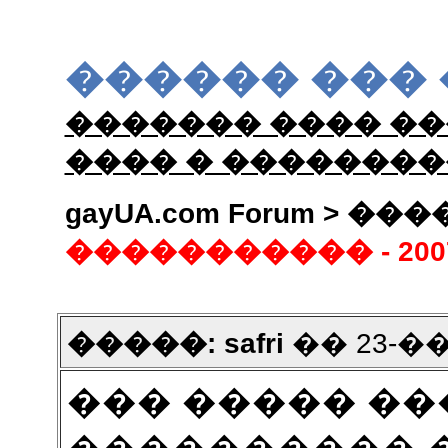
������ ���
������� ���� ��
���� � �������
gayUA.com Forum > 
����������� - 200
�����: safri
�� 23-���
��� ����� ��