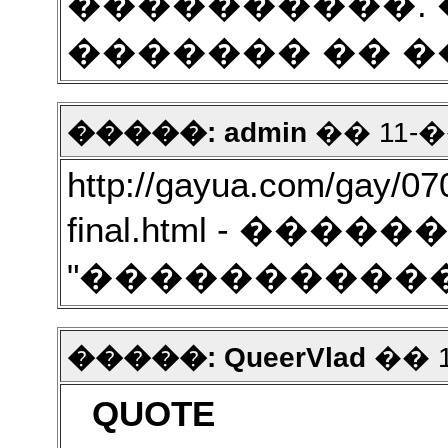
����������. 
������� �� �
�����: admin
�� 11-��
http://gayua.com/gay/0
final.html - ��
"�����������"
�����: QueerVlad
�� 1
QUOTE