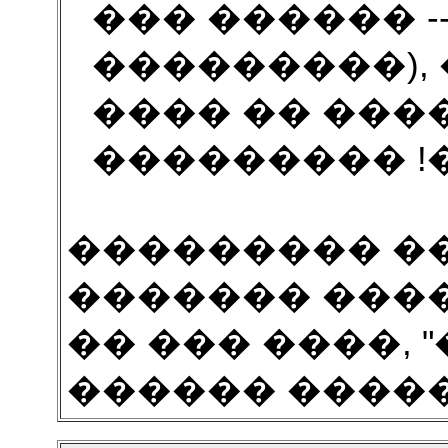
��� ������ -
���������),
���� �� ���
��������� !
��������� ��
������� ����
�� ��� ����, 
������ ����