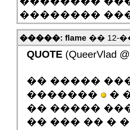
�������� ��
�������� ���
�����: flame
�� 12-��
QUOTE
(QueerVlad @ 
�� ����� ��
�������
� 
�� ����� ���
�� ��� �� �