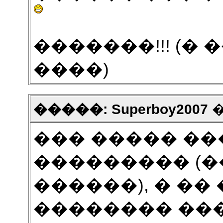
�������!!! (�
����)
�����: Superboy2007
�
��� ����� ��
��������� (�
������), � ��
�������� ��