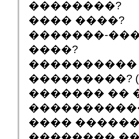
��������?
���� ����?
�������-��
����?
����������
���������? (
������� �� 
�����������
���� ������
�������� �