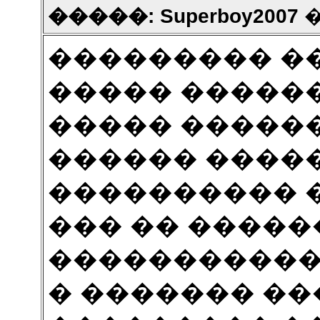
�����: Superboy2007
�
��������� �
����� �������
����� �������
������ ����
���������� 
��� �� ������
����������� 
� ������� �