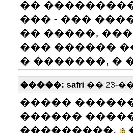
�� ���������
��� - ��� ���
�� �����, ��
��� ������ ��
� �������, � �
�����: safri
�� 23-���
����� �����
������ ����
���������.