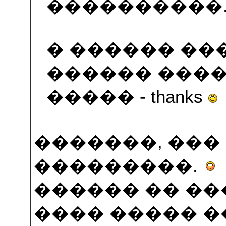
����������.
� ������ ��
������ ����, �
����� - thanks
�������, ���
���������.
������ �� ��
���� ����� �