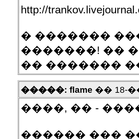
http://trankov.livejourn
� ������� ��
�������! �� �
�� ������� ��
�����: flame
�� 18-��
����, �� - ���
������ ��� �