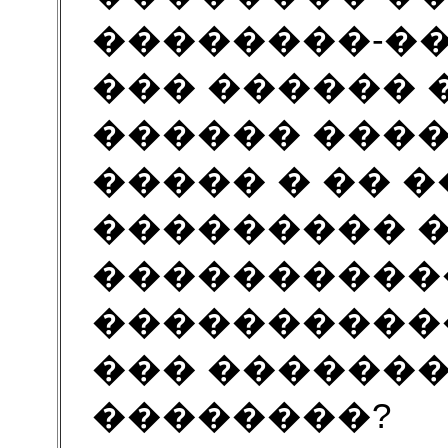
��������-�
��� ������ 
������ ���
����� � �� 
��������� �
����������
����������
��� �������
��������?