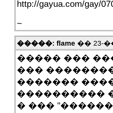
http://gayua.com/gay/0
~
�����: flame
�� 23-��
����� ��� �
��� ��������
������� ����
���������� 
� ��� "�������