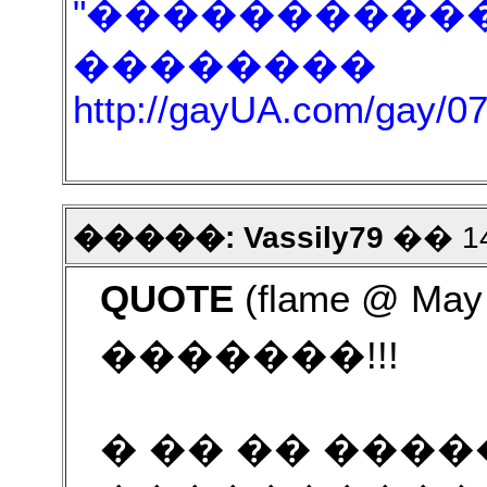
"�����������-2
��������
http://gayUA.com/gay/0
�����: Vassily79
�� 14
QUOTE
(flame @ May 
�������!!!
� �� �� ���