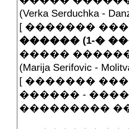
(Verka Serduchka - Dan
[ ������� ���
������ (1-� �
����� ������
(Marija Serifovic - Moli
[ ������� ���
������ - ����
��������� ���