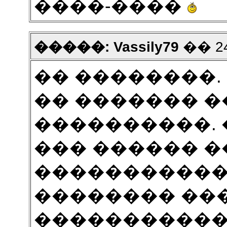
����-����
�����: Vassily79
�� 24
�� ��������.
�� ������� 
����������. 
��� ������ ��
�����������,
�������� ��
�����������