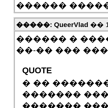
������ ����
�����: QueerVlad
�� 1
������ � ���
��-�� ��� ��
QUOTE
� �� �������
������� ���
������� ���