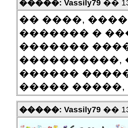
�����: Vassily79
�� 13
�� ����, ���
������� � ��
������� ����
����������, 
������ ����
����� �����,
�����: Vassily79
�� 13