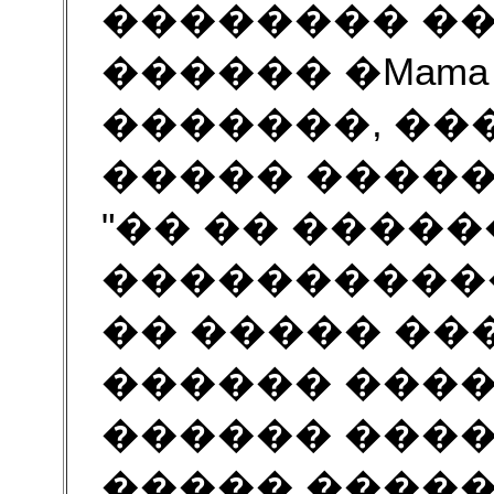
�������� �
������ �Mama 
�������, �
����� �����
"�� �� �����
�����������
�� ����� ��
������ ����
������ ����
����� �����