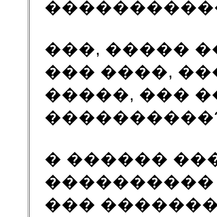
�����������
���, ����� 
��� ����, �
�����, ��� �
����������
� ������ ��
����������
��� �������