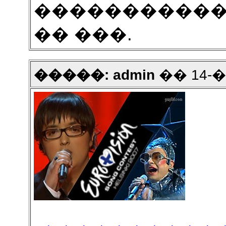
�����������..
�� ���.
�����: admin
�� 14-��