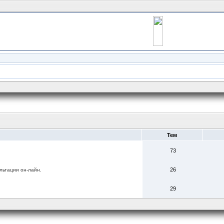
Тем
73
26
льтации он-лайн.
29