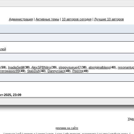
Администрация
|
Активные темы
|
10 авторов сегодня
|
Лучшие 10 авторов
елей
4
(
59
),
InadiaSetlill
(
38
),
AlexSPBNitro
(
39
),
sloppyqueue47
(
38
),
aboriginalblasp
(
40
),
resonantu
yrerowasez89
(
49
),
StasDuh
(
40
),
Dannyroact
(
49
),
Peermi
(
49
)
кт-2025, 23:09
Уда
реклама на сайте