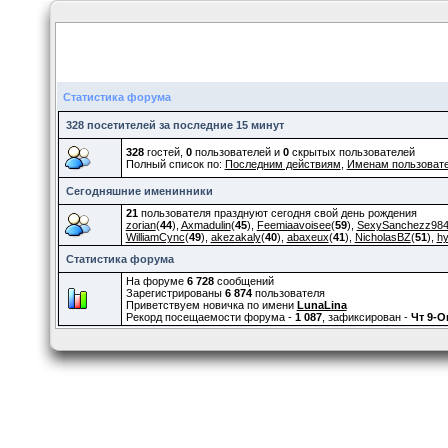
Статистика форума
328 посетителей за последние 15 минут
328
гостей,
0
пользователей и
0
скрытых пользователей
Полный список по:
Последним действиям
,
Именам пользоват
Сегодняшние именинники
21
пользователя празднуют сегодня свой день рождения
zorian
(
44
),
Axmadulin
(
45
),
Feemiaavoisee
(
59
),
SexySanchezz98
WilliamCync
(
49
),
akezakaly
(
40
),
abaxeux
(
41
),
NicholasBZ
(
51
),
h
Статистика форума
На форуме
6 728
сообщений
Зарегистрированы
6 874
пользователя
Приветствуем новичка по имени
LunaLina
Рекорд посещаемости форума -
1 087
, зафиксирован -
Чт 9-О