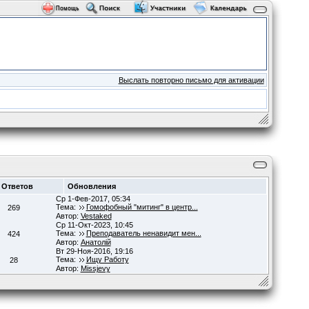
Выслать повторно письмо для активации
Ответов
Обновления
Ср 1-Фев-2017, 05:34
Тема:
Гомофобный "митинг" в центр...
269
Автор:
Vestaked
Ср 11-Окт-2023, 10:45
Тема:
Преподаватель ненавидит мен...
424
Автор:
Анатолій
Вт 29-Ноя-2016, 19:16
Тема:
Ищу Работу
28
Автор:
Missjevy