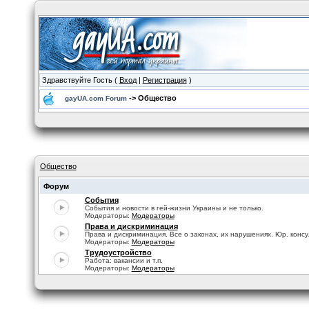
Здравствуйте Гость (
Вход
|
Регистрация
)
-> Общество
gayUA.com Forum
Общество
Форум
События
События и новости в гей-жизни Украины и не только.
Модераторы:
Модераторы
Права и дискриминация
Права и дискриминация. Все о законах, их нарушениях. Юр. консу
Модераторы:
Модераторы
Трудоустройство
Работа: вакансии и т.п.
Модераторы:
Модераторы