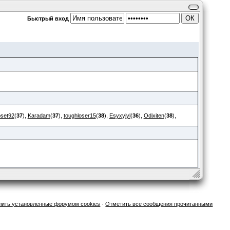
Быстрый вход
pset92
(
37
),
Karadam
(
37
),
toughloser15
(
38
),
Esyxyjyl
(
36
),
Odixiten
(
38
),
лить установленные форумом cookies
·
Отметить все сообщения прочитанными