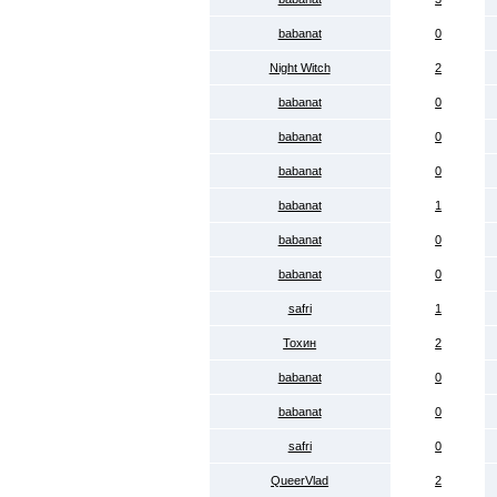
babanat
0
Night Witch
2
babanat
0
babanat
0
babanat
0
babanat
1
babanat
0
babanat
0
safri
1
Тохин
2
babanat
0
babanat
0
safri
0
QueerVlad
2