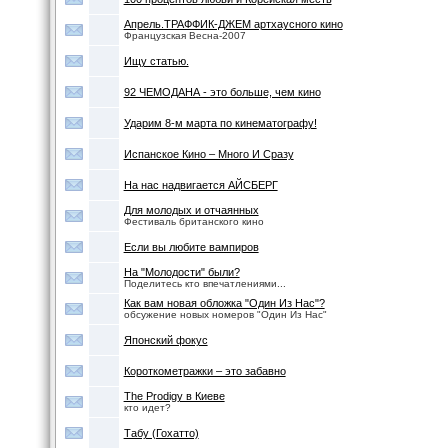
Апрель.ТРАФФИК-ДЖЕМ артхаусного кино
Французская Весна-2007
Ищу статью.
92 ЧЕМОДАНА - это больше, чем кино
Ударим 8-м марта по кинематографу!
Испанское Кино – Много И Сразу
На нас надвигается АЙСБЕРГ
Для молодых и отчаянных
Фестиваль британского кино
Если вы любите вампиров
На "Молодости" были?
Поделитесь кто впечатлениями...
Как вам новая обложка "Один Из Нас"?
обсужение новых номеров "Один Из Нас"
Японский фокус
Короткометражки – это забавно
The Prodigy в Киеве
кто идет?
Табу (Гохатто)