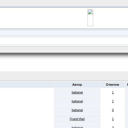
Автор
Ответов
babanat
1
babanat
1
babanat
0
QueerVlad
1
babanat
3