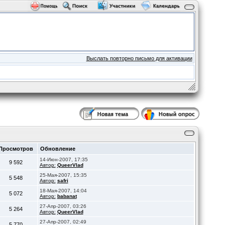
Выслать повторно письмо для активации
Просмотров
Обновление
14-Июн-2007, 17:35
9 592
Автор:
QueerVlad
25-Мая-2007, 15:35
5 548
Автор:
safri
18-Мая-2007, 14:04
5 072
Автор:
babanat
27-Апр-2007, 03:26
5 264
Автор:
QueerVlad
27-Апр-2007, 02:49
5 770