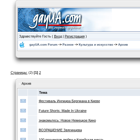
Здравствуйте Гость (
Вход
|
Регистрация
)
->
->
->
gayUA.com Forum
Разное
Культура и искусство
Архив
Страницы:
(2)
[1]
2
Архив
Тема
Фестиваль Ингмара Бергмана в Киеве
Future Shorts: Made In Ukraine
знакомьтесь: Новое Немецкое Кино
ВОЗРАЩЕНИЕ Звягинцева
100 процентов любви и Корейская месть