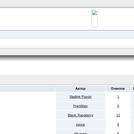
Автор
Ответов
Vladimir Pussin
1
PrenWam
0
Black_Raspberry
12
zeonx
8
Alisasem
8