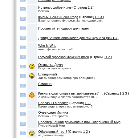
Истина о добре и зле
(Страниц
1
2
)
Истина
Фильмы 2008 и 2009 года
(Страниц
1
2
3
)
Ваши мнения о фильмах 2х последних лет.
Посоветуйте подарок для парня
Дэвид Бэкхем обнажился для гей-журнала (ФОТО)
Who Is Who
альо, физиогномисты!!
Голубой гороскоп мужских имен
(Страниц
1
2
)
Открытка Другу
Исцеляющая открытка
Блондинки!)
Здесь собираем юмор про блондинок
Смешно.
.
Каким видом спорта вы занимаетесь?!....
(Страниц
1
2
3
)
А каким видом спорта занимаются ЛГБ...
Соблазны в спорте
(Страниц
1
2
)
Какие виды спорта вас интересуют?
Очевидная Истина
Истина - это просто
Несовершенная демократия или Совершенный Мир
Путь в Новый Мир
Обалденный тест!
(Страниц
1
2
)
от далай-ламы)))