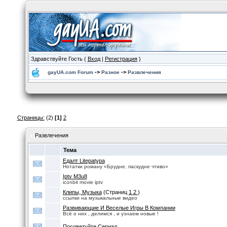
Здравствуйте Гость (
Вход
|
Регистрация
)
->
->
gayUA.com Forum
Разное
Развлечения
Страницы:
(2)
[1]
2
Развлечения
Тема
Едалт Litераtура
Нотатки роману «Брудне, паскудне чтиво»
Iptv M3u8
iconbit movie iptv
Клипы, Музыка
(Страниц
1
2
)
ссылки на музыкальные видео
Развивающие И Веселые Игры В Компании
Всё о них , делимся , и узнаем новые !
Посоветуйте Сериал