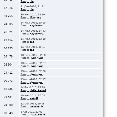
Автор:
ole
31-Дек-2016, 21:21
67 016
Автор:
ole
30-Ноя-2016, 15:10
94 765
Автор:
Missjevy
14-Июл-2016, 15:15
24 905
Автор:
Клубничка
14-Июл-2016, 14:43
26 821
Автор:
Клубничка
14-Июл-2016, 13:19
27 154
Автор:
zaz
14-Июл-2016, 11:10
66 123
Автор:
zaz
13-Июл-2016, 02:28
24 478
Автор:
Чупа-чупс
13-Июл-2016, 02:27
26 604
Автор:
Чупа-чупс
13-Июл-2016, 02:26
24 412
Автор:
Чупа-чупс
13-Июл-2016, 02:17
90 071
Автор:
Чупа-чупс
14-Апр-2016, 15:38
66 135
Автор:
Hafis_Assad
10-Ноя-2014, 17:08
24 481
Автор:
kakoj2
22-Окт-2013, 19:58
24 000
Автор:
neowaypit
6-Авг-2011, 22:01
69 843
Автор:
InadiaSetlill