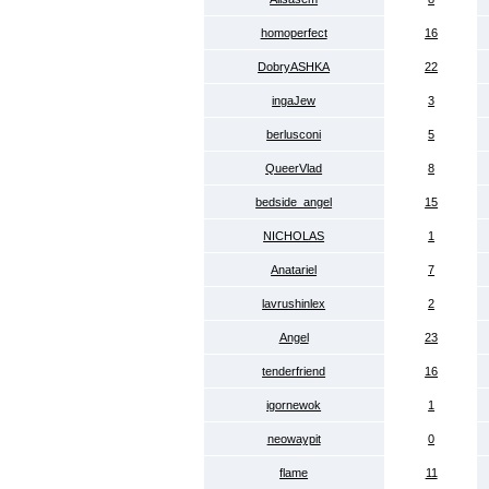
homoperfect
16
DobryASHKA
22
ingaJew
3
berlusconi
5
QueerVlad
8
bedside_angel
15
NICHOLAS
1
Anatariel
7
lavrushinlex
2
Angel
23
tenderfriend
16
igornewok
1
neowaypit
0
flame
11