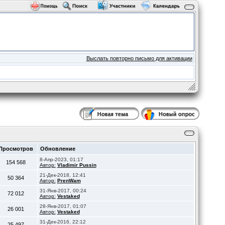
Выслать повторно письмо для активации
Просмотров
Обновление
8-Апр-2023, 01:17
154 568
Автор:
Vladimir Pussin
21-Дек-2018, 12:41
50 364
Автор:
PrenWam
31-Янв-2017, 00:24
72 012
Автор:
Vestaked
28-Янв-2017, 01:07
26 001
Автор:
Vestaked
31-Дек-2016, 22:12
25 497