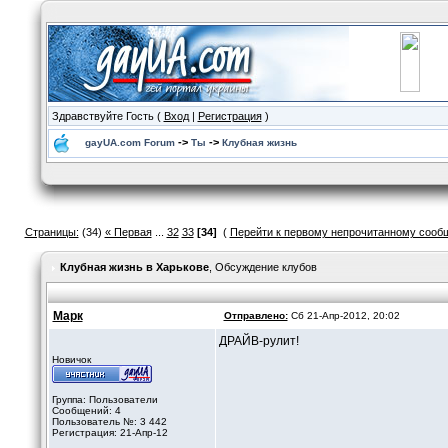
Здравствуйте Гость (
Вход
|
Регистрация
)
->
->
gayUA.com Forum
Ты
Клубная жизнь
Страницы:
(34)
« Первая
...
32
33
[34]
(
Перейти к первому непрочитанному сооб
Клубная жизнь в Харькове
, Обсуждение клубов
Марк
Отправлено:
Сб 21-Апр-2012, 20:02
ДРАЙВ-рулит!
Новичок
Группа: Пользователи
Сообщений: 4
Пользователь №: 3 442
Регистрация: 21-Апр-12