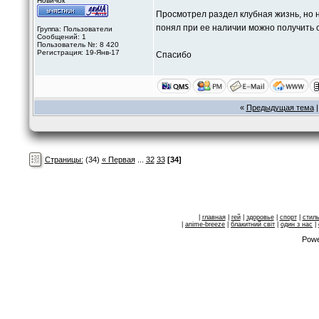
Новичок
Просмотрел раздел клубная жизнь, но н
понял при ее наличии можно получить с
Группа: Пользователи
Сообщений: 1
Пользователь №: 8 420
Регистрация: 19-Янв-17
Спасибо
«
Предыдущая тема
Страницы:
(34)
« Первая
...
32
33
[34]
|
главная
|
гей
|
здоровье
|
спорт
|
стил
|
anime-breeze
|
блакитний свiт
|
один з нас
|
Powe