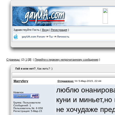
Здравствуйте Гость (
Вход
|
Регистрация
)
->
->
gayUA.com Forum
Ты
Личность
Страницы:
(2)
1
[2]
(
Перейти к первому непрочитанному сообщению
)
Гей я или нет?
, Как жить? :)
Marryfery
Отправлено:
Чт 5-Мар-2015, 22:44
люблю онанирова
Новичок
куни и миньет,но
Группа: Пользователи
Сообщений: 1
не хочудаже пред
Пользователь №: 6 658
Регистрация: 5-Мар-15