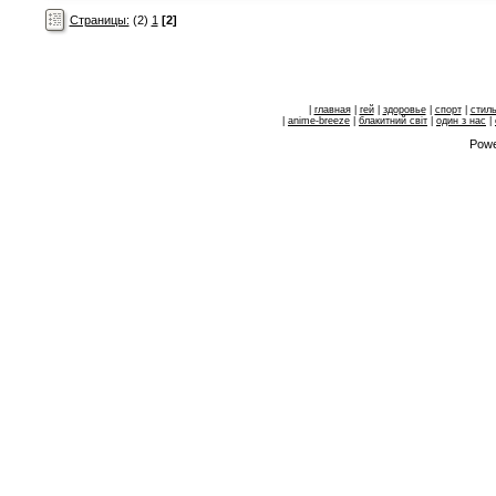
Страницы:
(2)
1
[2]
|
главная
|
гей
|
здоровье
|
спорт
|
стил
|
anime-breeze
|
блакитний свiт
|
один з нас
|
Powe