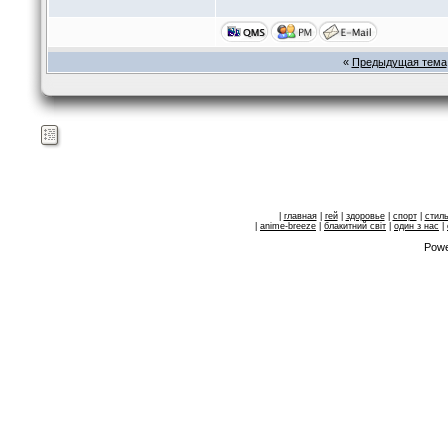
«
Предыдущая тема
|
главная
|
гей
|
здоровье
|
спорт
|
стил
|
anime-breeze
|
блакитний свiт
|
один з нас
|
Powe