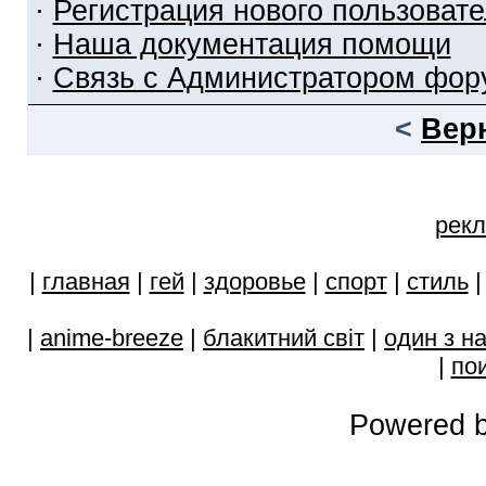
·
Регистрация нового пользоват
·
Наша документация помощи
·
Связь с Администратором фор
<
Вер
рекл
|
главная
|
гей
|
здоровье
|
спорт
|
стиль
|
anime-breeze
|
блакитний свiт
|
один з н
|
пои
Powered b