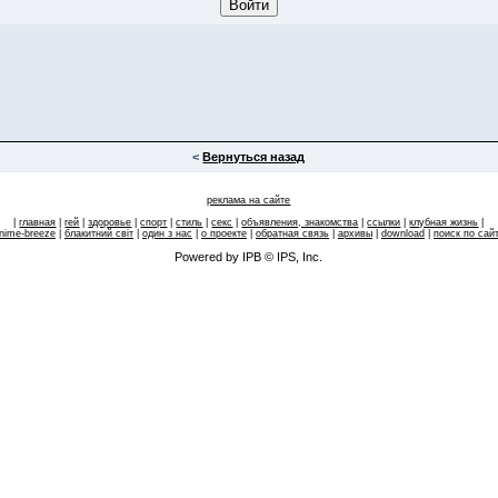
<
Вернуться назад
реклама на сайте
|
главная
|
гей
|
здоровье
|
спорт
|
стиль
|
секс
|
объявления, знакомства
|
ссылки
|
клубная жизнь
|
nime-breeze
|
блакитний свiт
|
один з нас
|
о проекте
|
обратная связь
|
архивы
|
download
|
поиск по сай
Powered by IPB © IPS, Inc.