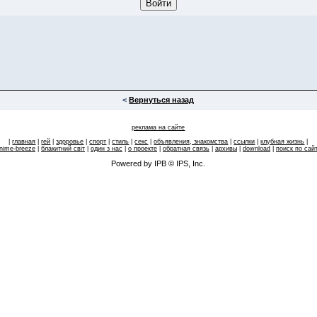
<
Вернуться назад
реклама на сайте
|
главная
|
гей
|
здоровье
|
спорт
|
стиль
|
секс
|
объявления, знакомства
|
ссылки
|
клубная жизнь
|
nime-breeze
|
блакитний свiт
|
один з нас
|
о проекте
|
обратная связь
|
архивы
|
download
|
поиск по сай
Powered by IPB © IPS, Inc.