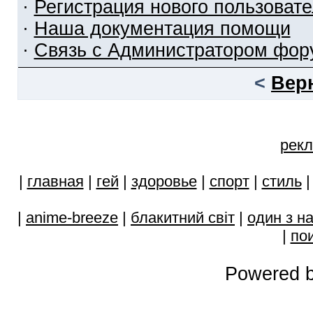
·
Регистрация нового пользоват
·
Наша документация помощи
·
Связь с Администратором фор
<
Вер
рекл
|
главная
|
гей
|
здоровье
|
спорт
|
стиль
|
anime-breeze
|
блакитний свiт
|
один з н
|
пои
Powered b