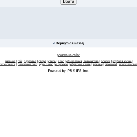
<
Вернуться назад
реклама на сайте
|
главная
|
гей
|
здоровье
|
спорт
|
стиль
|
секс
|
объявления, знакомства
|
ссылки
|
клубная жизнь
|
nime-breeze
|
блакитний свiт
|
один з нас
|
о проекте
|
обратная связь
|
архивы
|
download
|
поиск по сай
Powered by IPB © IPS, Inc.