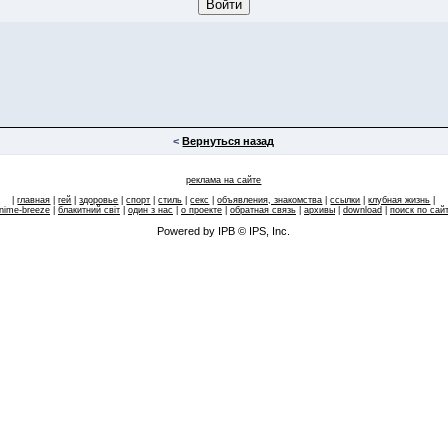
<
Вернуться назад
реклама на сайте
|
главная
|
гей
|
здоровье
|
спорт
|
стиль
|
секс
|
объявления, знакомства
|
ссылки
|
клубная жизнь
|
nime-breeze
|
блакитний свiт
|
один з нас
|
о проекте
|
обратная связь
|
архивы
|
download
|
поиск по сай
Powered by IPB © IPS, Inc.