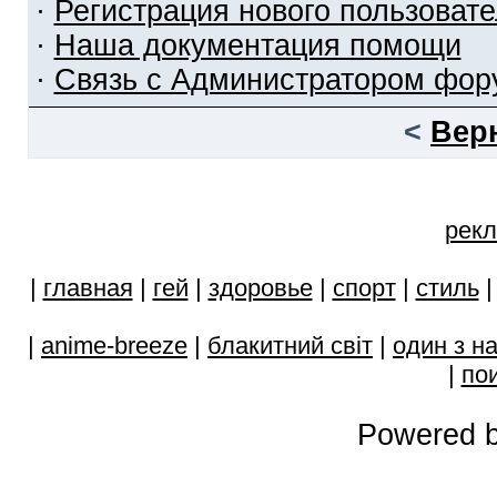
·
Регистрация нового пользоват
·
Наша документация помощи
·
Связь с Администратором фор
<
Вер
рекл
|
главная
|
гей
|
здоровье
|
спорт
|
стиль
|
anime-breeze
|
блакитний свiт
|
один з н
|
пои
Powered b