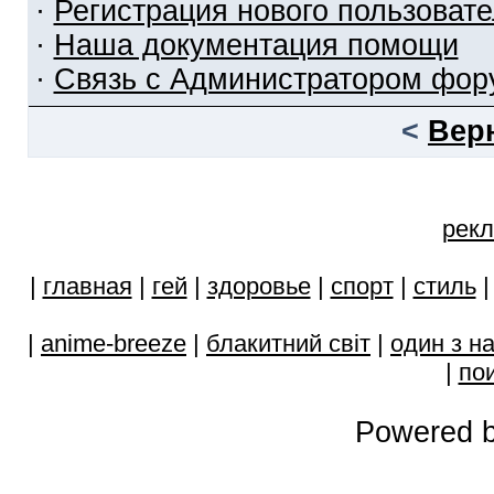
·
Регистрация нового пользоват
·
Наша документация помощи
·
Связь с Администратором фор
<
Вер
рекл
|
главная
|
гей
|
здоровье
|
спорт
|
стиль
|
anime-breeze
|
блакитний свiт
|
один з н
|
пои
Powered b