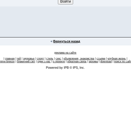
<
Вернуться назад
реклама на сайте
|
главная
|
гей
|
здоровье
|
спорт
|
стиль
|
секс
|
объявления, знакомства
|
ссылки
|
клубная жизнь
|
nime-breeze
|
блакитний свiт
|
один з нас
|
о проекте
|
обратная связь
|
архивы
|
download
|
поиск по сай
Powered by IPB © IPS, Inc.