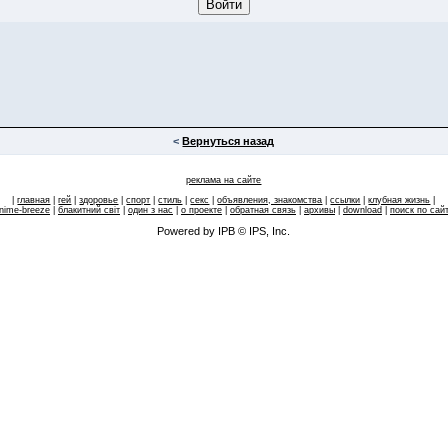
<
Вернуться назад
реклама на сайте
|
главная
|
гей
|
здоровье
|
спорт
|
стиль
|
секс
|
объявления, знакомства
|
ссылки
|
клубная жизнь
|
nime-breeze
|
блакитний свiт
|
один з нас
|
о проекте
|
обратная связь
|
архивы
|
download
|
поиск по сай
Powered by IPB © IPS, Inc.