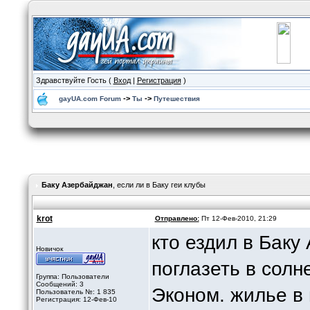
Здравствуйте Гость (
Вход
|
Регистрация
)
->
->
gayUA.com Forum
Ты
Путешествия
Баку Азербайджан
, если ли в Баку геи клубы
krot
Отправлено:
Пт 12-Фев-2010, 21:29
кто ездил в Баку
Новичок
поглазеть в солн
Группа: Пользователи
Сообщений: 3
Эконом. жилье в 
Пользователь №: 1 835
Регистрация: 12-Фев-10