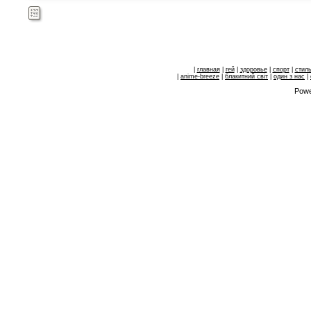
|
главная
|
гей
|
здоровье
|
спорт
|
стил
|
anime-breeze
|
блакитний свiт
|
один з нас
|
Powe