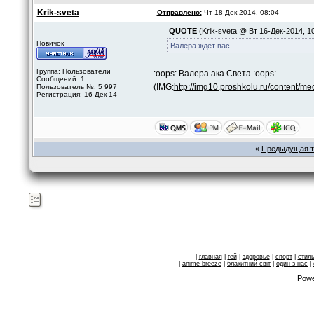
Krik-sveta
Отправлено:
Чт 18-Дек-2014, 08:04
QUOTE
(Krik-sveta @ Вт 16-Дек-2014, 10
Новичок
Валера ждёт вас
Группа: Пользователи
:oops: Валера ака Света :oops:
Сообщений: 1
(IMG:
http://img10.proshkolu.ru/content/
Пользователь №: 5 997
Регистрация: 16-Дек-14
«
Предыдущая 
|
главная
|
гей
|
здоровье
|
спорт
|
стил
|
anime-breeze
|
блакитний свiт
|
один з нас
|
Powe