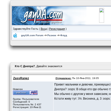
Здравствуйте Гость (
Вход
|
Регистрация
)
->
->
gayUA.com Forum
Разное
Флуд
Кто С Днепра?
, Давайте знакомится
ZassRanez
Отправлено:
Пн 10-Янв-2011, 19:05
Привет мальчики и девочки, приемуществ
Днепра? :oops: В обще кто где обычно 
Новичок
Мы обычно с другом у меня зависаем, н
Кстати живу тут: Ул. Веснина, д. 3 :oops:
Группа: Пользователи
Сообщений: 0
Пользователь №: 2 437
Регистрация: 10-Янв-11