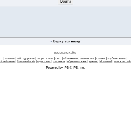
<
Вернуться назад
реклама на сайте
|
главная
|
гей
|
здоровье
|
спорт
|
стиль
|
секс
|
объявления, знакомства
|
ссылки
|
клубная жизнь
|
nime-breeze
|
блакитний свiт
|
один з нас
|
о проекте
|
обратная связь
|
архивы
|
download
|
поиск по сай
Powered by IPB © IPS, Inc.