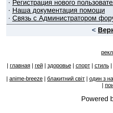
·
Регистрация нового пользоват
·
Наша документация помощи
·
Связь с Администратором фор
<
Вер
рекл
|
главная
|
гей
|
здоровье
|
спорт
|
стиль
|
anime-breeze
|
блакитний свiт
|
один з н
|
пои
Powered b