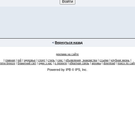
<
Вернуться назад
реклама на сайте
|
главная
|
гей
|
здоровье
|
спорт
|
стиль
|
секс
|
объявления, знакомства
|
ссылки
|
клубная жизнь
|
nime-breeze
|
блакитний свiт
|
один з нас
|
о проекте
|
обратная связь
|
архивы
|
download
|
поиск по сай
Powered by IPB © IPS, Inc.