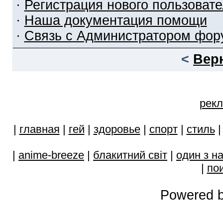
·
Регистрация нового пользоват
·
Наша документация помощи
·
Связь с Администратором фор
<
Вер
рекл
|
главная
|
гей
|
здоровье
|
спорт
|
стиль
|
anime-breeze
|
блакитний свiт
|
один з н
|
пои
Powered b