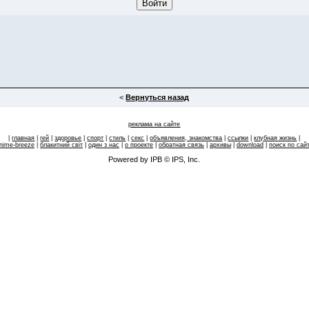
<
Вернуться назад
реклама на сайте
|
главная
|
гей
|
здоровье
|
спорт
|
стиль
|
секс
|
объявления, знакомства
|
ссылки
|
клубная жизнь
|
nime-breeze
|
блакитний свiт
|
один з нас
|
о проекте
|
обратная связь
|
архивы
|
download
|
поиск по сай
Powered by IPB © IPS, Inc.