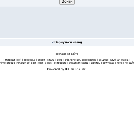
<
Вернуться назад
реклама на сайте
|
главная
|
гей
|
здоровье
|
спорт
|
стиль
|
секс
|
объявления, знакомства
|
ссылки
|
клубная жизнь
|
nime-breeze
|
блакитний свiт
|
один з нас
|
о проекте
|
обратная связь
|
архивы
|
download
|
поиск по сай
Powered by IPB © IPS, Inc.