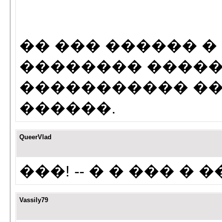
�� ��� ������ � 
�������� ����
����������� ��
������.
QueerVlad
���! -- � � ��� � 
Vassily79