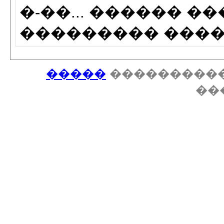
�-��... ������ �
��������� �����
�����
����������
��