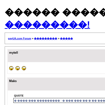
������ �����
���������!
gayUA.com Forum
>
���������
>
�����
mytell
Maks
QUOTE
� ���� ��� ��������� - � ��� ��� �� � �� ��