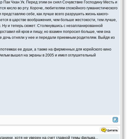
ак Чхан Ук. Перед этим он снял Сочувствие Господину Месть и
тся кисло во рту. Короче, любителям спокойного гуманистического
и представляю себе, как лучше всего разрушить жизнь какого-
ается в царстве воображения, чем больше жестокости, тем лучше,
. Ну и теперь сюжет: Столкнувшись с незапланированной
ставил ей кров и пищу, но взамен попросил больше, чем она
 ее дочь отняли у нее и передали приемным родителям. Выйдя из
отемках ее души, а также на фирменных для корейского кино
Фильм вышел на экраны в 2005 и имел оглушительный
анини, хотя не уверен на счет главной темы фильма...