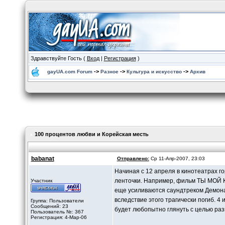
Здравствуйте Гость (
Вход
|
Регистрация
)
->
->
->
gayUA.com Forum
Разное
Культура и искусство
Архив
100 процентов любви и Корейская месть
babanat
Отправлено:
Ср 11-Апр-2007, 23:03
Начиная с 12 апреля в кинотеатрах 
ленточки. Например, фильм ТЫ МОЙ К
Участник
еще усиливаются саундтреком Демона
вследствие этого трагически погиб. 
Группа: Пользователи
Сообщений: 23
будет любопытно глянуть с целью раз
Пользователь №: 367
Регистрация: 4-Мар-06