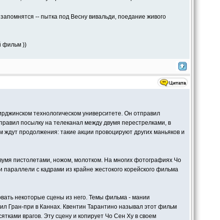
а запомнятся -- пытка под Весну вивальди, поедание живого
 фильм ))
рджинском технологическом университете. Он отправил
правил посылку на телеканал между двумя перестрелками, в
ом ждут продолжения: такие акции провоцируют других маньяков и
вумя пистолетами, ножом, молотком. На многих фотографиях Чо
и параллели с кадрами из крайне жестокого корейского фильма
вать некоторые сцены из него. Темы фильма - мании
чил Гран-при в Каннах. Квентин Тарантино называл этот фильм
тками врагов. Эту сцену и копирует Чо Сен Ху в своем