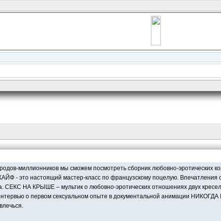
городов-миллионников мы сможем посмотреть сборник любовно-эротических ко
АЙФ - это настоящий мастер-класс по французскому поцелую. Впечатления о
. СЕКС НА КРЫШЕ – мультик о любовно-эротических отношениях двух кресел. 
4 интервью о первом сексуальном опыте в документальной анимации НИКОГДА
влечься.