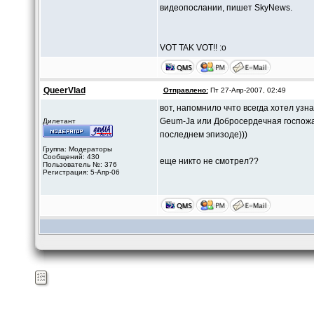
видеопослании, пишет SkyNews.
VOT TAK VOT!! :o
QueerVlad
Отправлено:
Пт 27-Апр-2007, 02:49
вот, напомнило ччто всегда хотел уз
Geum-Ja или Добросердечная госпожа 
Дилетант
последнем эпизоде)))
Группа: Модераторы
Сообщений: 430
еще никто не смотрел??
Пользователь №: 376
Регистрация: 5-Апр-06