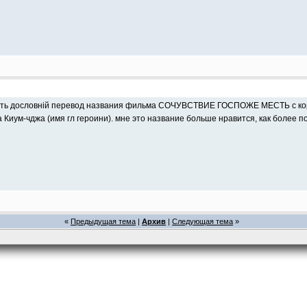
нать дословній перевод названия фильма СОЧУВСТВИЕ ГОСПОЖЕ МЕСТЬ с корейск
Киум-чджа (имя гл героини). мне это название больше нравится, как более п
«
Предыдущая тема
|
Архив
|
Следующая тема
»