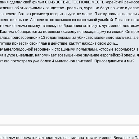
тояния сделал свой фильм СОЧУВСТВИЕ ГОСПОЖЕ МЕСТЬ корейский режиссер П
тления об этих фильмах-вендеттах - реально, мурашки бегут по коже и делае
 нечего. Вот как режиссер говорит о чувстве мести: Я лежу ночью в постели 
жестокие пытки. А после этого засыпаю со счастливой улыбкой. Пока все ост
что мои фильмы помогут вашему воображению стать чуть-чуть менее жестоким
Кэм-чжа обращается за помощью к самому неподходящему из людей. Он предо
залась приговоренной к 13 годам тюрьмы за убийство маленького мальчика, а
отова привести свой план в действие, как тут находит свою дочь...
ду ангелоподобной героиней и страшными помыслами, которые ворочаются в п
ма в духе Вивальди, напоминает возвышенное звучание европейской оперы. 
нт его посмотрело уже более 4 миллионов зрителей. Присоединимся и мы?
 фильм пересматривал несколько раз. музыка, кстати, именно Вивальди и Паг