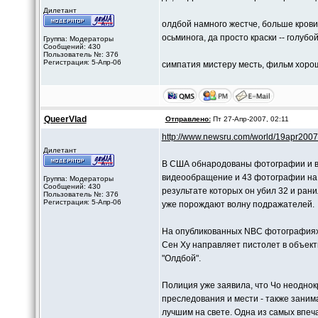
Дилетант
олдбой намного жестче, больше крови,
осьминога, да просто краски -- голубо
Группа: Модераторы
Сообщений: 430
Пользователь №: 376
Регистрация: 5-Апр-06
симпатия мистеру месть, фильм хороши
QueerVlad
Отправлено:
Пт 27-Апр-2007, 02:11
http://www.newsru.com/world/19apr2007
Дилетант
В США обнародованы фотографии и ви
видеообращение и 43 фотографии на т
Группа: Модераторы
Сообщений: 430
результате которых он убил 32 и рани
Пользователь №: 376
Регистрация: 5-Апр-06
уже порождают волну подражателей.
На опубликованных NBC фотографиях 
Сен Ху направляет пистолет в объект
"Олдбой".
Полиция уже заявила, что Чо неоднок
преследования и мести - также заним
лучшим на свете. Одна из самых впеч