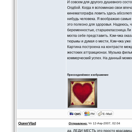
И совсем для другого душевного сос
Олдбой. Когда я вспоминаю свои впеча
кинематографа ловить здесь абсолютно
нибудь человека. Я воображаю самые 
это полезно для здоровья. Надеюсь, 
беременностью, старшеклассница Ли 
могла себе представить. Кэм-чжа ока
тюрьмы и думая о мести, Кэм-чжа уже г
Картина построена на контрасте меж
жестоких аттракционах. Музыка филь
коммерческий успех. На данный моме
Присоединённое изображение
QueerVlad
Отправлено:
Чт 12-Апр-2007, 02:04
да, ЛЕДИ МЕСТЬ это просто красавица!