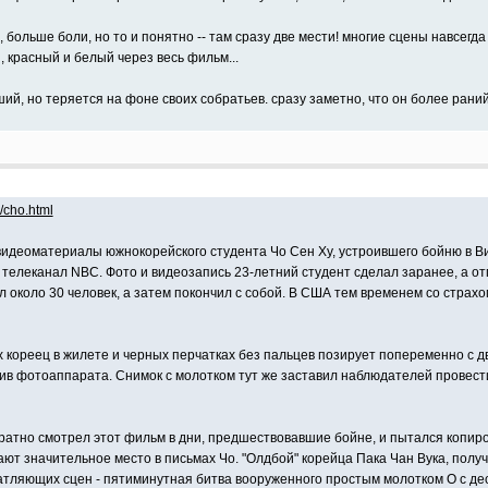
 больше боли, но то и понятно -- там сразу две мести! многие сцены навсегд
й, красный и белый через весь фильм...
й, но теряется на фоне своих собратьев. сразу заметно, что он более раний
/cho.html
деоматериалы южнокорейского студента Чо Сен Ху, устроившего бойню в Ви
елеканал NBC. Фото и видеозапись 23-летний студент сделал заранее, а от
л около 30 человек, а затем покончил с собой. В США тем временем со страх
кореец в жилете и черных перчатках без пальцев позирует попеременно с д
ив фотоаппарата. Cнимок с молотком тут же заставил наблюдателей провест
ратно смотрел этот фильм в дни, предшествовавшие бойне, и пытался копиро
ают значительное место в письмах Чо. "Олдбой" корейца Пака Чан Вука, полу
атляющих сцен - пятиминутная битва вооруженного простым молотком О с деся