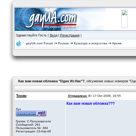
Здравствуйте Гость (
Вход
|
Регистрация
)
->
->
->
gayUA.com Forum
Разное
Культура и искусство
Архив
Как вам новая обложка "Один Из Нас"?
, обсужение новых номеров "Оди
Тохин
Отправлено:
Вт 17-Окт-2006, 16:55
Как вам новая обложка???
Луч
Группа: C.Пользователи
Сообщений: 291
Пользователь №: 384
Регистрация: 13-Апр-06