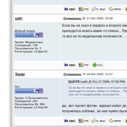
safri
Отправлено:
Вт 17-Окт-2006, 20:09
Если бы не знал и первого и второго (и
приходится искать какие-то плюсы... Пр
Добрый модер
то все не по модельному получается....
Группа: Модераторы
Сообщений: 138
Пользователь №: 2
Регистрация: 14-Дек-03
Тохин
Отправлено:
Чт 19-Окт-2006, 12:57
QUOTE
(safri @ Oct 17 2006, 07:09 PM)
Луч
Если бы не знал и первого и второго (и
приходится искать какие-то плюсы... Пр
все не по модельному получается....
Группа: C.Пользователи
Сообщений: 291
Пользователь №: 384
да.. вот насчет фотки.. журнал набит до 
Регистрация: 13-Апр-06
получилась собачка.. ан нее нужно был