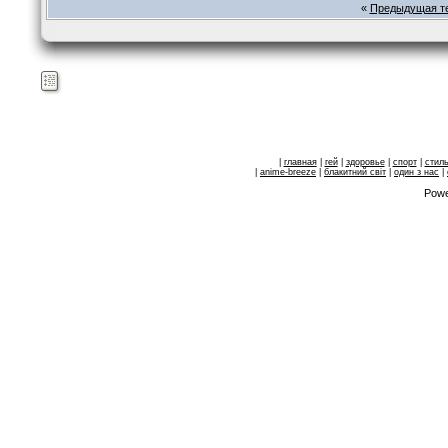
«
Предыдущая т
|
главная
|
гей
|
здоровье
|
спорт
|
стил
|
anime-breeze
|
блакитний свiт
|
один з нас
|
Powe